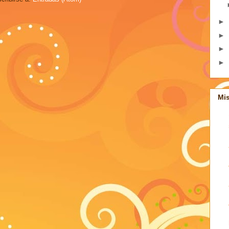
►
►
►
►
Mi