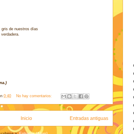
 gris de nuestros días
y verdadera.
na.)
en
0:40
No hay comentarios:
Inicio
Entradas antiguas
cribirse a:
Entradas (Atom)