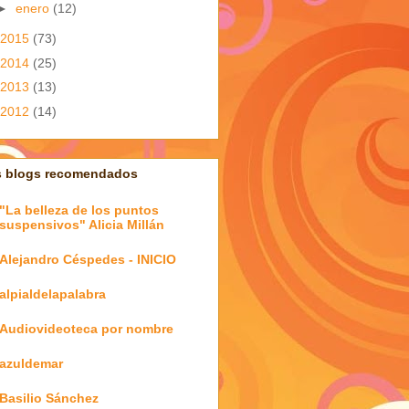
►
enero
(12)
2015
(73)
2014
(25)
2013
(13)
2012
(14)
s blogs recomendados
"La belleza de los puntos
suspensivos" Alicia Millán
Alejandro Céspedes - INICIO
alpialdelapalabra
Audiovideoteca por nombre
azuldemar
Basilio Sánchez