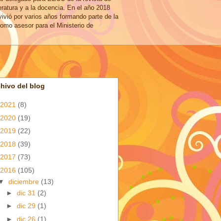
eratura y a la docencia. En el año 2018
vivió por varios años formando parte de la
omo asesor para el Ministerio de
hivo del blog
2021
(8)
2020
(19)
2019
(22)
2018
(39)
2017
(73)
2016
(105)
▼
diciembre
(13)
►
dic 31
(2)
►
dic 29
(1)
►
dic 26
(1)