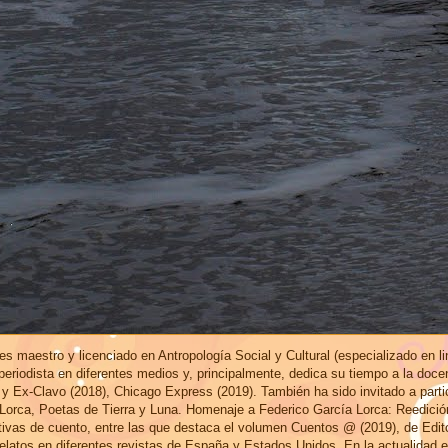
s maestro y licenciado en Antropología Social y Cultural (especializado en l
eriodista en diferentes medios y, principalmente, dedica su tiempo a la doce
 y Ex-Clavo (2018), Chicago Express (2019). También ha sido invitado a part
 Lorca, Poetas de Tierra y Luna. Homenaje a Federico García Lorca: Reedici
ctivas de cuento, entre las que destaca el volumen Cuentos @ (2019), de Edi
elatos en diferentes revistas de España y Estados Unidos. En la actualidad 