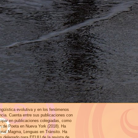
ingüística evolutiva y en los fenómenos
ncia. Cuenta entre sus publicaciones con
icipar en publicaciones colegiadas, como
ón de Poeta en Nueva York (2018). Ha
torial Magma, Lenguas en Tránsito. Ha
es delegado para EEUU de la revista de