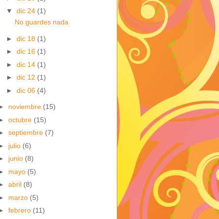
▼
dic 24
(1)
No guardes nada
►
dic 18
(1)
►
dic 16
(1)
►
dic 14
(1)
►
dic 12
(1)
►
dic 06
(4)
►
noviembre
(15)
►
octubre
(15)
►
septiembre
(7)
►
julio
(6)
►
junio
(8)
►
mayo
(5)
►
abril
(8)
►
marzo
(5)
►
febrero
(11)