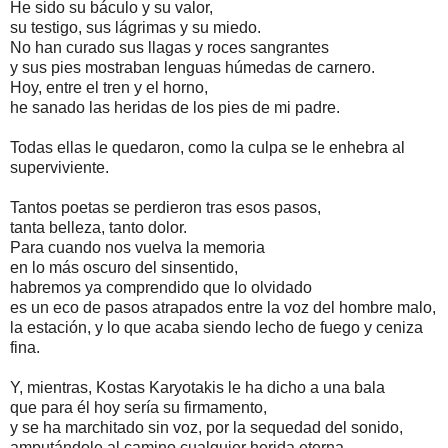
He sido su báculo y su valor,
su testigo, sus lágrimas y su miedo.
No han curado sus llagas y roces sangrantes
y sus pies mostraban lenguas húmedas de carnero.
Hoy, entre el tren y el horno,
he sanado las heridas de los pies de mi padre.
Todas ellas le quedaron, como la culpa se le enhebra al
superviviente.
Tantos poetas se perdieron tras esos pasos,
tanta belleza, tanto dolor.
Para cuando nos vuelva la memoria
en lo más oscuro del sinsentido,
habremos ya comprendido que lo olvidado
es un eco de pasos atrapados entre la voz del hombre malo,
la estación, y lo que acaba siendo lecho de fuego y ceniza
fina.
Y, mientras, Kostas Karyotakis le ha dicho a una bala
que para él hoy sería su firmamento,
y se ha marchitado sin voz, por la sequedad del sonido,
amputándole al camino cualquier herida eterna.