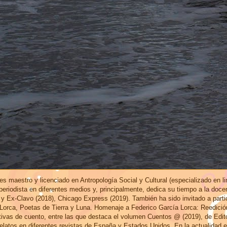
s maestro y licenciado en Antropología Social y Cultural (especializado en l
eriodista en diferentes medios y, principalmente, dedica su tiempo a la doce
 y Ex-Clavo (2018), Chicago Express (2019). También ha sido invitado a part
 Lorca, Poetas de Tierra y Luna. Homenaje a Federico García Lorca: Reedici
ctivas de cuento, entre las que destaca el volumen Cuentos @ (2019), de Edi
elatos en diferentes revistas de España y Estados Unidos. En la actualidad 