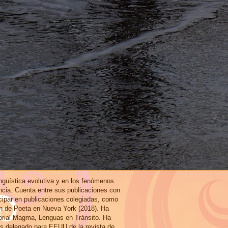
ingüística evolutiva y en los fenómenos
ncia. Cuenta entre sus publicaciones con
icipar en publicaciones colegiadas, como
ón de Poeta en Nueva York (2018). Ha
torial Magma, Lenguas en Tránsito. Ha
es delegado para EEUU de la revista de