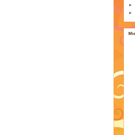
►
►
Mi