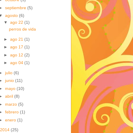
►
septiembre
(5)
▼
agosto
(6)
▼
ago 22
(1)
perros de vida
►
ago 21
(1)
►
ago 17
(1)
►
ago 12
(2)
►
ago 04
(1)
►
julio
(6)
►
junio
(11)
►
mayo
(10)
►
abril
(8)
►
marzo
(5)
►
febrero
(1)
►
enero
(1)
2014
(25)