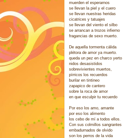
muerden el esperarnos
se llevan la piel y el cuero
se llevan nuestras heridas
cicatrices y tatuajes
se llevan del viento el silbo
se arrancan a trozos infierno
fragancias de sexo muerto.
De aquella tormenta cálida
plétora de amor ya muerto.
queda un pez en charco yerto
nidos desasistidos
sobrevivientes muertos,
pírricos los recuerdos
burilar en tintineo
zapapico de cantero
sobre la roca de amor
en que esculpir tu recuerdo
Por eso los amo, amante
por eso los alimento
los cebo de mí a todos ellos.
Con sus colmillos sangrantes
embadurnados de olvido
son los perros de la vida