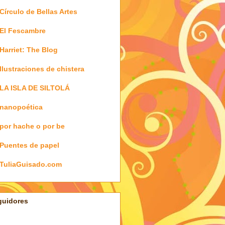
Círculo de Bellas Artes
El Fescambre
Harriet: The Blog
Ilustraciones de chistera
LA ISLA DE SILTOLÁ
nanopoética
por hache o por be
Puentes de papel
TuliaGuisado.com
guidores