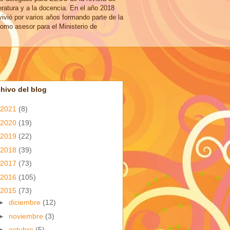
eratura y a la docencia. En el año 2018
vivió por varios años formando parte de la
omo asesor para el Ministerio de
hivo del blog
2021
(8)
2020
(19)
2019
(22)
2018
(39)
2017
(73)
2016
(105)
2015
(73)
►
diciembre
(12)
►
noviembre
(3)
►
octubre
(5)