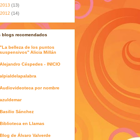
2013
(13)
2012
(14)
s blogs recomendados
"La belleza de los puntos
suspensivos" Alicia Millán
Alejandro Céspedes - INICIO
alpialdelapalabra
Audiovideoteca por nombre
azuldemar
Basilio Sánchez
Biblioteca en Llamas
Blog de Álvaro Valverde