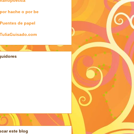
nanopoética
por hache o por be
Puentes de papel
TuliaGuisado.com
guidores
car este blog