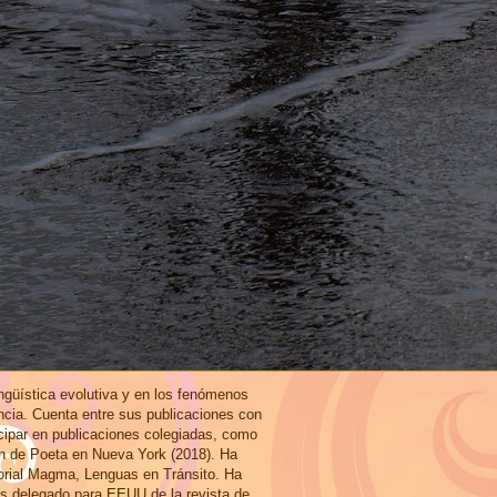
ingüística evolutiva y en los fenómenos
ncia. Cuenta entre sus publicaciones con
icipar en publicaciones colegiadas, como
ón de Poeta en Nueva York (2018). Ha
torial Magma, Lenguas en Tránsito. Ha
es delegado para EEUU de la revista de