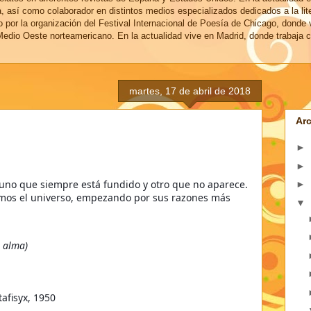
a, así como colaborador en distintos medios especializados dedicados a la lit
o por la organización del Festival Internacional de Poesía de Chicago, donde 
edio Oeste norteamericano. En la actualidad vive en Madrid, donde trabaja c
martes, 17 de abril de 2018
Arc
►
►
uno que siempre está fundido y otro que no aparece.
►
amos el universo, empezando por sus razones más
▼
l alma)
afisyx, 1950