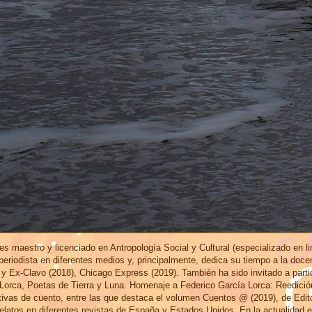
s maestro y licenciado en Antropología Social y Cultural (especializado en l
eriodista en diferentes medios y, principalmente, dedica su tiempo a la doce
 y Ex-Clavo (2018), Chicago Express (2019). También ha sido invitado a part
 Lorca, Poetas de Tierra y Luna. Homenaje a Federico García Lorca: Reedici
ctivas de cuento, entre las que destaca el volumen Cuentos @ (2019), de Edi
elatos en diferentes revistas de España y Estados Unidos. En la actualidad 