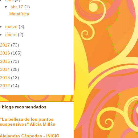
▼
abr 17
(1)
Metafísica
►
marzo
(3)
►
enero
(2)
2017
(73)
2016
(105)
2015
(73)
2014
(25)
2013
(13)
2012
(14)
s blogs recomendados
"La belleza de los puntos
suspensivos" Alicia Millán
Alejandro Céspedes - INICIO