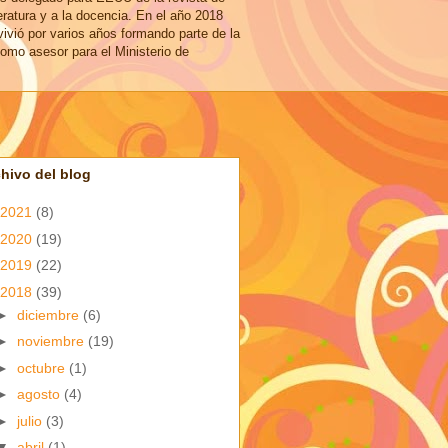
eratura y a la docencia. En el año 2018
vivió por varios años formando parte de la
omo asesor para el Ministerio de
hivo del blog
2021
(8)
2020
(19)
2019
(22)
2018
(39)
►
diciembre
(6)
►
noviembre
(19)
►
octubre
(1)
►
agosto
(4)
►
julio
(3)
▼
abril
(1)