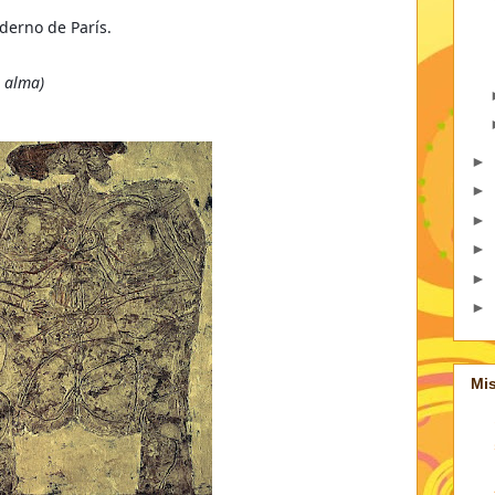
derno de París.
l alma)
►
►
►
►
►
►
Mi