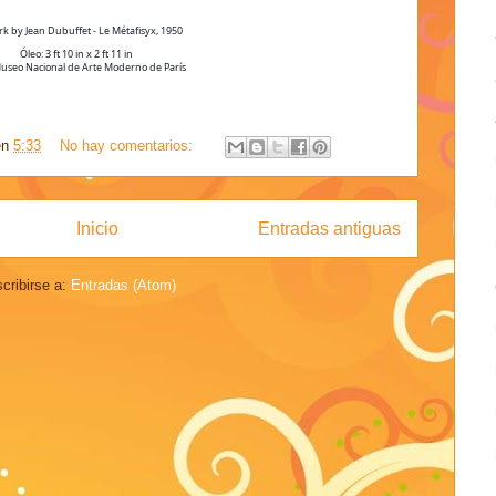
k by Jean Dubuffet - Le Métafisyx, 1950
Óleo: 3 ft 10 in x 2 ft 11 in
Museo Nacional de Arte Moderno de París
en
5:33
No hay comentarios:
Inicio
Entradas antiguas
cribirse a:
Entradas (Atom)