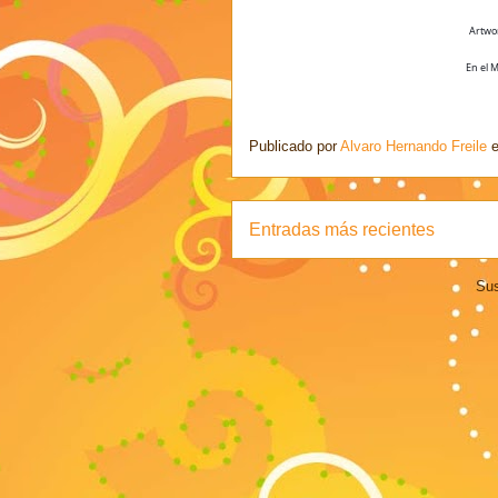
Artwor
En el 
Publicado por
Alvaro Hernando Freile
Entradas más recientes
Sus