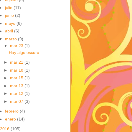
►
julio
(11)
►
junio
(2)
►
mayo
(8)
►
abril
(6)
▼
marzo
(9)
▼
mar 23
(1)
Hay algo oscuro
►
mar 21
(1)
►
mar 18
(1)
►
mar 15
(1)
►
mar 13
(1)
►
mar 12
(1)
►
mar 07
(3)
►
febrero
(4)
►
enero
(14)
2016
(105)