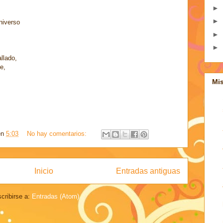
►
►
niverso
►
►
llado,
e,
Mi
en
5:03
No hay comentarios:
Inicio
Entradas antiguas
cribirse a:
Entradas (Atom)