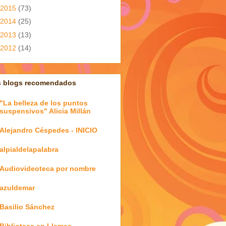
2015
(73)
2014
(25)
2013
(13)
2012
(14)
s blogs recomendados
"La belleza de los puntos
suspensivos" Alicia Millán
Alejandro Céspedes - INICIO
alpialdelapalabra
Audiovideoteca por nombre
azuldemar
Basilio Sánchez
Biblioteca en Llamas