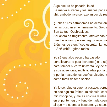
Algo oscuro ha pasado, lo sé.
Se me va el vacío y los sueños por e
ahí, embudo inverso, exprimidor de re
¿Sabes? Los astrónomos no desvelan 
no las buscan en el firmamento. Sólo
Son tantas. Quebradizas.
Así ahora es fragilmento, atravesado
más brillantes que ese negro ciego qu
Ejércitos de científicos escrutan la ne
- ¡Ahí! ¡Ahí! - gritan todos.
Yo sé que algo oscuro ha pasado
para llevarte, o para llevarme (no lo sé
para romper nuestra universal ley de a
y sus ausencias, multiplicadas por la 
y por la masa de los sueños pisados, 
como toros de feria sabios.
Ya lo sé, algo oscuro ha pasado, porq
en ese agujero ínfimo, minúsculo, esd
microscópico, y me es ridícula la idea 
en el punto negro y lleno de nada cós
al que me asomo a buscarte, ya sabes,