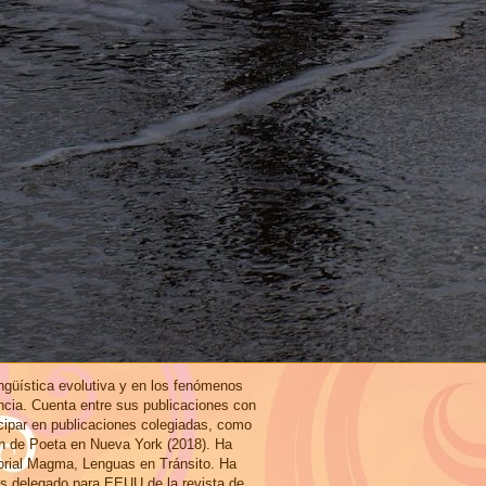
ingüística evolutiva y en los fenómenos
ncia. Cuenta entre sus publicaciones con
icipar en publicaciones colegiadas, como
ón de Poeta en Nueva York (2018). Ha
torial Magma, Lenguas en Tránsito. Ha
es delegado para EEUU de la revista de