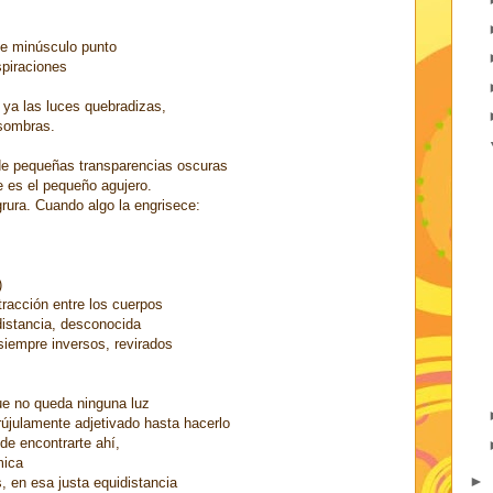
se minúsculo punto
spiraciones
ya las luces quebradizas,
 sombras.
 de pequeñas transparencias oscuras
e es el pequeño agujero.
grura. Cuando algo la engrisece:
)
tracción entre los cuerpos
distancia, desconocida
siempre inversos, revirados
ue no queda ninguna luz
rújulamente adjetivado hasta hacerlo
de encontrarte ahí,
mica
►
 en esa justa equidistancia