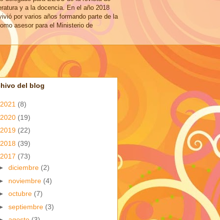
eratura y a la docencia. En el año 2018
vivió por varios años formando parte de la
omo asesor para el Ministerio de
hivo del blog
2021
(8)
2020
(19)
2019
(22)
2018
(39)
2017
(73)
►
diciembre
(2)
►
noviembre
(4)
►
octubre
(7)
►
septiembre
(3)
►
agosto
(3)