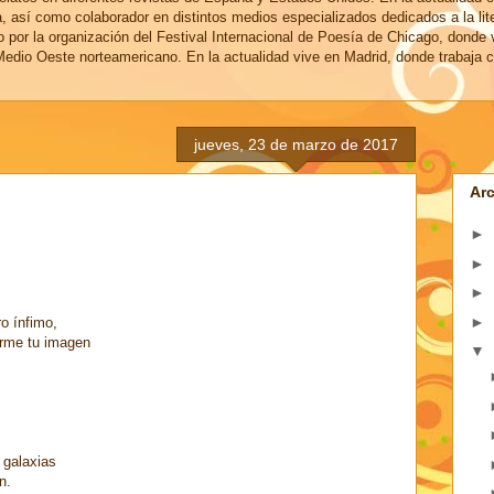
a, así como colaborador en distintos medios especializados dedicados a la lit
o por la organización del Festival Internacional de Poesía de Chicago, donde 
edio Oeste norteamericano. En la actualidad vive en Madrid, donde trabaja c
jueves, 23 de marzo de 2017
Arc
►
►
►
►
ro ínfimo,
arme tu imagen
▼
 galaxias
n.