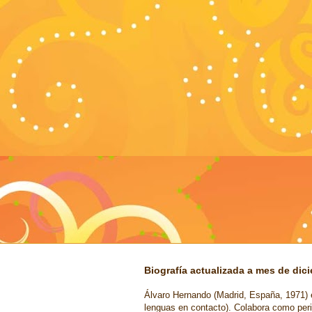
Biografía actualizada a mes de dic
Álvaro Hernando (Madrid, España, 1971) e
lenguas en contacto). Colabora como peri