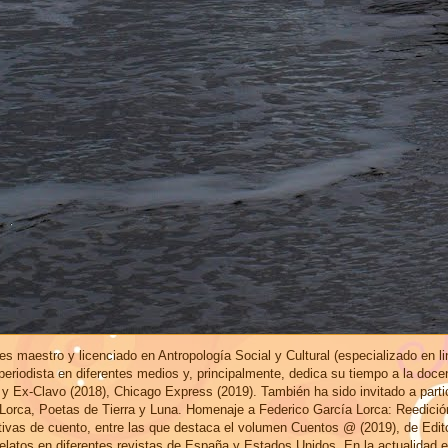
s maestro y licenciado en Antropología Social y Cultural (especializado en l
eriodista en diferentes medios y, principalmente, dedica su tiempo a la doce
 y Ex-Clavo (2018), Chicago Express (2019). También ha sido invitado a part
 Lorca, Poetas de Tierra y Luna. Homenaje a Federico García Lorca: Reedici
ctivas de cuento, entre las que destaca el volumen Cuentos @ (2019), de Edi
elatos en diferentes revistas de España y Estados Unidos. En la actualidad 