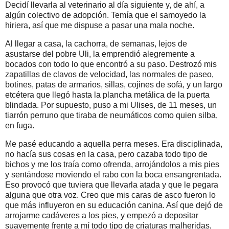
Decidí llevarla al veterinario al día siguiente y, de ahí, a
algún colectivo de adopción. Temía que el samoyedo la
hiriera, así que me dispuse a pasar una mala noche.
Al llegar a casa, la cachorra, de semanas, lejos de
asustarse del pobre Uli, la emprendió alegremente a
bocados con todo lo que encontró a su paso. Destrozó mis
zapatillas de clavos de velocidad, las normales de paseo,
botines, patas de armarios, sillas, cojines de sofá, y un largo
etcétera que llegó hasta la plancha metálica de la puerta
blindada. Por supuesto, puso a mi Ulises, de 11 meses, un
tiarrón perruno que tiraba de neumáticos como quien silba,
en fuga.
Me pasé educando a aquella perra meses. Era disciplinada,
no hacía sus cosas en la casa, pero cazaba todo tipo de
bichos y me los traía como ofrenda, arrojándolos a mis pies
y sentándose moviendo el rabo con la boca ensangrentada.
Eso provocó que tuviera que llevarla atada y que le pegara
alguna que otra voz. Creo que mis caras de asco fueron lo
que más influyeron en su educación canina. Así que dejó de
arrojarme cadáveres a los pies, y empezó a depositar
suavemente frente a mí todo tipo de criaturas malheridas,