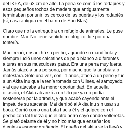
del IKEA, de 62 cm de alto. La perra se comió los rodapiés y
esos pequeños tochos de madera que antiguamente
terminaban por unir los cercos de las puertas y los rodapiés
(sí, casa antigua en el barrio de San Blas).
Claro que no la entregué a un refugio de animales. Le puse
nombre: Mai. No tiene sentido mitológico, fue por una
tontería.
Mai creció, ensanchó su pecho, agrandó su mandíbula y
siempre lució unos calcetines de pelo blanco a diferentes
alturas en sus musculosas patas. Era una perra muy fuerte.
Jamás atacó a una persona, por mucho que la agobiara o
molestara. Sólo una vez, con 11 años, atacó a un perro y fue
a un Akita Inu que la tenía tomada con Ulises, el samoyedo,
y al que atacaba a la menor oportunidad. En aquella
ocasión, el Akita alcanzó a un Uli que ya no podía
sostenerse por la artrosis, y que acabó cayendo ante el
ímpetu de su atacante. Maí derribó al Akita Inu sin usar su
boca. Corrió como una bala hacia él y el golpeó con el
pecho con tal fuerza que el otro perro cayó dando volteretas.
Se plató delante de él y no hizo más que enseñar los
dientes y esperar gruñendo. El dueño del akita se lo llevó y