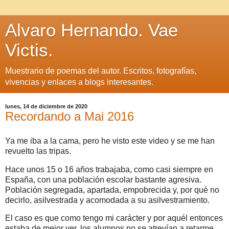
Alvaro Hernando. Vae
Victis.
Muestrario de poemas del autor. Escritos, fotografías,
vivencias y enlaces a blogs interesantes.
lunes, 14 de diciembre de 2020
Recordando a Mai 2016
Ya me iba a la cama, pero he visto este video y se me han
revuelto las tripas.
Hace unos 15 o 16 años trabajaba, como casi siempre en
España, con una población escolar bastante agresiva.
Población segregada, apartada, empobrecida y, por qué no
decirlo, asilvestrada y acomodada a su asilvestramiento.
El caso es que como tengo mi carácter y por aquél entonces
estaba de mejor ver, los alumnos no se atrevían a retarme