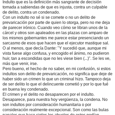
Indulto que es la definición más sangrante de decisión
tomada a sabiendas de que es injusta, contra un culpable
de delito, contra un condenado.
Con un indulto no sé si se comete o no un delito de
prevaricación por parte de quien lo otorga, pero no me deja
de parecer irónico. Cuando veo cómo se libran unos de la
cárcel y otros son apaleados en las plazas con amparo de
los mismos gobernantes me parece estar presenciando un
sarcasmo de esos que hacen que el ejecutor mastique sal.
O al menos, que decía Dante: "
Y sucedió que, aunque mi
vista fuese
algo confusa, y encogido el ánimo,
no pudieron
huir, tan a escondidas
que no les viese bien
(...)". Se les ve,
más que venir, irse.
Pero bueno, el hecho de no saber, en mi confusión, si estos
indultos son delito de prevaricación, no significa que deje de
haber sido un crimen lo que un criminal hizo. Tampoco deja
de ser delito lo que el delincuente cometió y por lo que fué
en buena ley condenado.
El crimen y el delito no desaparecen por el indulto.
Desaparece, para nuestra hoy vergüenza, la condena. No
son indultos por consideración humanitaria o por
consideración realmente excepcional. Son como las bulas
papales que hace siglos los abuelos de estos podían