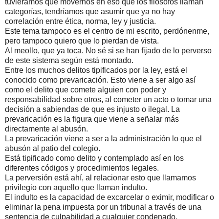
tuviéramos que movernos en eso que los filósofos llaman
categorías, tendríamos que asumir que ya no hay
correlación entre ética, norma, ley y justicia.
Este tema tampoco es el centro de mi escrito, perdónenme,
pero tampoco quiero que lo pierdan de vista.
Al meollo, que ya toca. No sé si se han fijado de lo perverso
de este sistema según está montado.
Entre los muchos delitos tipificados por la ley, está el
conocido como prevaricación. Esto viene a ser algo así
como el delito que comete alguien con poder y
responsabilidad sobre otros, al cometer un acto o tomar una
decisión a sabiendas de que es injusto o ilegal. La
prevaricación es la figura que viene a señalar más
directamente al abusón.
La prevaricación viene a ser a la administración lo que el
abusón al patio del colegio.
Está tipificado como delito y contemplado así en los
diferentes códigos y procedimientos legales.
La perversión está ahí, al relacionar esto que llamamos
privilegio con aquello que llaman indulto.
El indulto es la capacidad de excarcelar o eximir, modificar o
eliminar la pena impuesta por un tribunal a través de una
sentencia de culpabilidad a cualquier condenado.