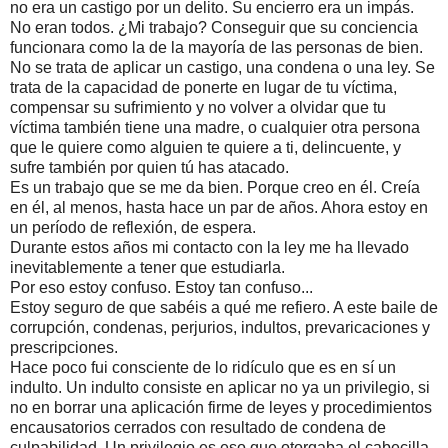
no era un castigo por un delito. Su encierro era un impás.
No eran todos. ¿Mi trabajo? Conseguir que su conciencia
funcionara como la de la mayoría de las personas de bien.
No se trata de aplicar un castigo, una condena o una ley. Se
trata de la capacidad de ponerte en lugar de tu víctima,
compensar su sufrimiento y no volver a olvidar que tu
víctima también tiene una madre, o cualquier otra persona
que le quiere como alguien te quiere a ti, delincuente, y
sufre también por quien tú has atacado.
Es un trabajo que se me da bien. Porque creo en él. Creía
en él, al menos, hasta hace un par de años. Ahora estoy en
un período de reflexión, de espera.
Durante estos años mi contacto con la ley me ha llevado
inevitablemente a tener que estudiarla.
Por eso estoy confuso. Estoy tan confuso...
Estoy seguro de que sabéis a qué me refiero. A este baile de
corrupción, condenas, perjurios, indultos, prevaricaciones y
prescripciones.
Hace poco fui consciente de lo ridículo que es en sí un
indulto. Un indulto consiste en aplicar no ya un privilegio, si
no en borrar una aplicación firme de leyes y procedimientos
encausatorios cerrados con resultado de condena de
culpabilidad. Un privilegio es eso que otorgaba el cabecilla