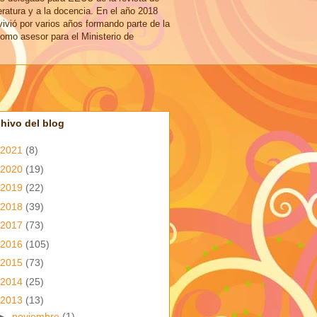
eratura y a la docencia. En el año 2018
vivió por varios años formando parte de la
omo asesor para el Ministerio de
hivo del blog
2021
(8)
2020
(19)
2019
(22)
2018
(39)
2017
(73)
2016
(105)
2015
(73)
2014
(25)
2013
(13)
►
noviembre
(1)