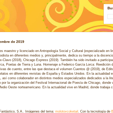
Bus
iembre de 2019
s maestro y licenciado en Antropología Social y Cultural (especializado en li
odista en diferentes medios y, principalmente, dedica su tiempo a la docenci
x-Clavo (2018), Chicago Express (2019). También ha sido invitado a participa
rca, Poetas de Tierra y Luna. Homenaje a Federico García Lorca: Reedición 
ctivas de cuento, entre las que destaca el volumen Cuentos @ (2019), de Edi
elatos en diferentes revistas de España y Estados Unidos. En la actualidad 
a, así como colaborador en distintos medios especializados dedicados a la lit
o por la organización del Festival Internacional de Poesía de Chicago, donde 
edio Oeste norteamericano. En la actualidad vive en Madrid, donde trabaja c
antástico, S.A.. Imágenes del tema:
molotovcoketail
. Con la tecnología de
B