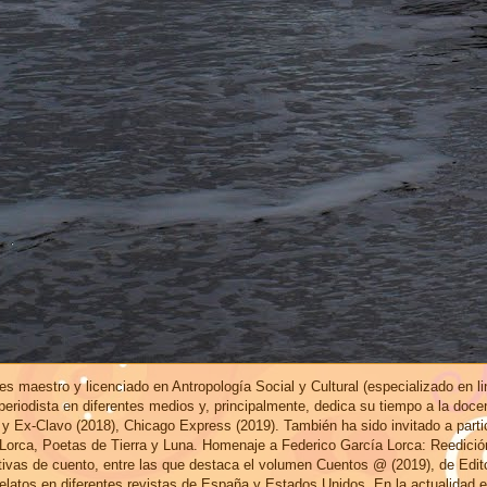
s maestro y licenciado en Antropología Social y Cultural (especializado en l
eriodista en diferentes medios y, principalmente, dedica su tiempo a la doce
 y Ex-Clavo (2018), Chicago Express (2019). También ha sido invitado a part
 Lorca, Poetas de Tierra y Luna. Homenaje a Federico García Lorca: Reedici
ctivas de cuento, entre las que destaca el volumen Cuentos @ (2019), de Edi
elatos en diferentes revistas de España y Estados Unidos. En la actualidad 