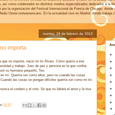
a, así como colaborador en distintos medios especializados dedicados a la lit
o por la organización del Festival Internacional de Poesía de Chicago, donde 
edio Oeste norteamericano. En la actualidad vive en Madrid, donde trabaja c
martes, 19 de febrero de 2013
Arc
 no importa
►
►
 que no importa, nació mi tio Álvaro. Cómo quería a ese
stidad y trabajo. Juez de paz y persona en la que confiar.
►
rió su hermano pequeño, Teo.
►
en mí. Querría ser como ellos, pero no cuando las cosas
 Cuando las cosas se pongan difíciles querría ser como mi tío
►
►
unca el cordero y el vino. Sé que no faltará el amor y la risa.
►
►
en
21:57
▼