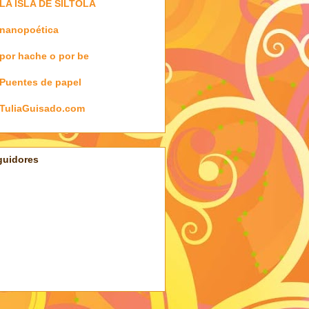
LA ISLA DE SILTOLÁ
nanopoética
por hache o por be
Puentes de papel
TuliaGuisado.com
guidores