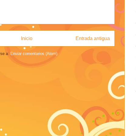
Inicio
Entrada antigua
rse a:
Enviar comentarios (Atom)