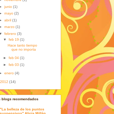
►
junio
(1)
►
mayo
(2)
►
abril
(1)
►
marzo
(1)
▼
febrero
(3)
▼
feb 19
(1)
Hace tanto tiempo
que no importa
►
feb 04
(1)
►
feb 03
(1)
►
enero
(4)
2012
(14)
s blogs recomendados
"La belleza de los puntos
suspensivos" Alicia Millán