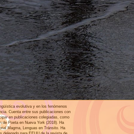
ingüística evolutiva y en los fenómenos
ncia. Cuenta entre sus publicaciones con
icipar en publicaciones colegiadas, como
ón de Poeta en Nueva York (2018). Ha
torial Magma, Lenguas en Tránsito. Ha
es delegado para EEUU de la revista de