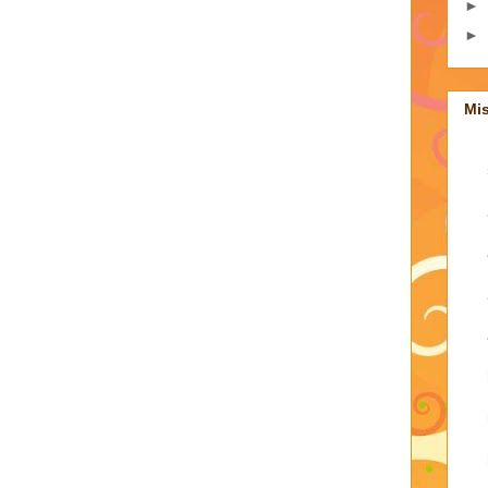
►
►
Mi