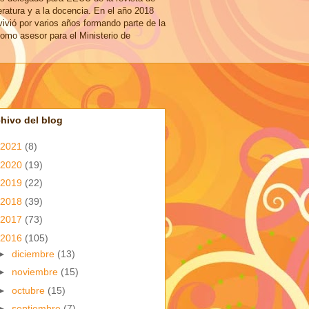
eratura y a la docencia. En el año 2018
vivió por varios años formando parte de la
omo asesor para el Ministerio de
hivo del blog
2021
(8)
2020
(19)
2019
(22)
2018
(39)
2017
(73)
2016
(105)
►
diciembre
(13)
►
noviembre
(15)
►
octubre
(15)
►
septiembre
(7)