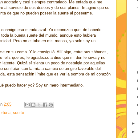
an agotado y casi siempre contrariado. Me enfada que me
e al servicio de sus deseos y de sus planes. Imagino que su
nta de que no pueden poseer la suerte al poseerme.
ar conmigo esa mirada azul. Yo reconozco que, de haberlo
lla toda la buena suerte del mundo, aunque esto hubiera
manidad. Pero no estaba en mis manos, yo solo soy un
e en su cama. Y lo consiguió. Allí sigo, entre sus sábanas,
 lo feliz que es, le agradezco a dios que mi don le sirva y no
latente. Quizá sí sienta un poco de nostalgia por aquellas
e confluían con la mía a cambio de un giro favorable del
ada, esta sensación límite que es ver la sombra de mi corazón
qué puedo hacer yo? Soy un mero intermediario.
en
2:05
ortuna
,
suerte
►
►