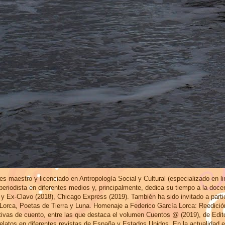
s maestro y licenciado en Antropología Social y Cultural (especializado en l
eriodista en diferentes medios y, principalmente, dedica su tiempo a la doce
 y Ex-Clavo (2018), Chicago Express (2019). También ha sido invitado a part
 Lorca, Poetas de Tierra y Luna. Homenaje a Federico García Lorca: Reedici
ctivas de cuento, entre las que destaca el volumen Cuentos @ (2019), de Edi
elatos en diferentes revistas de España y Estados Unidos. En la actualidad 