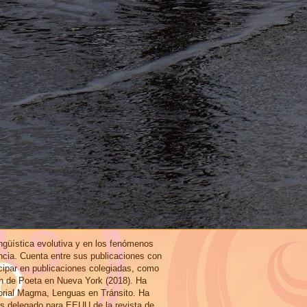
ingüística evolutiva y en los fenómenos
ncia. Cuenta entre sus publicaciones con
icipar en publicaciones colegiadas, como
ón de Poeta en Nueva York (2018). Ha
torial Magma, Lenguas en Tránsito. Ha
es delegado para EEUU de la revista de