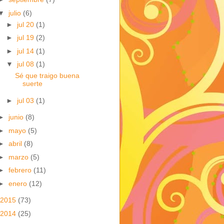
▼
julio
(6)
►
jul 20
(1)
►
jul 19
(2)
►
jul 14
(1)
▼
jul 08
(1)
Sé que traigo buena
suerte
►
jul 03
(1)
►
junio
(8)
►
mayo
(5)
►
abril
(8)
►
marzo
(5)
►
febrero
(11)
►
enero
(12)
2015
(73)
2014
(25)