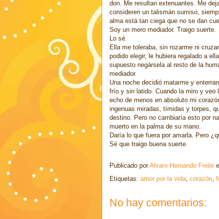
don. Me resultan extenuantes. Me dej
consideren un talismán sumiso, siempr
alma está tan ciega que no se dan cue
Soy un mero mediador. Traigo suerte.
Lo sé.
Ella me toleraba, sin rozarme ni cruz
podido elegir, le hubiera regalado a e
supuesto negársela al resto de la hu
mediador.
Una noche decidió matarme y enterrarm
frío y sin latido. Cuando la miro y veo
echo de menos en absoluto mi corazón 
ingenuas miradas, tímidas y torpes, qu
destino. Pero no cambiaría esto por n
muerto en la palma de su mano.
Daría lo que fuera por amarla. Pero ¿
Sé que traigo buena suerte.
Publicado por
Alvaro Hernando Freile
Etiquetas:
amor por la vida
,
corazón
,
f
No hay comentarios: