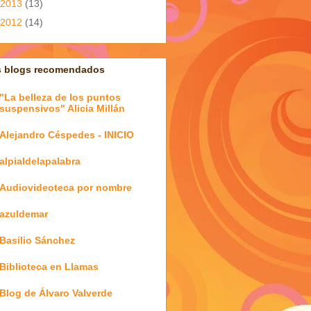
2013
(13)
2012
(14)
s blogs recomendados
"La belleza de los puntos
suspensivos" Alicia Millán
Alejandro Céspedes - INICIO
alpialdelapalabra
Audiovideoteca por nombre
azuldemar
Basilio Sánchez
Biblioteca en Llamas
Blog de Álvaro Valverde