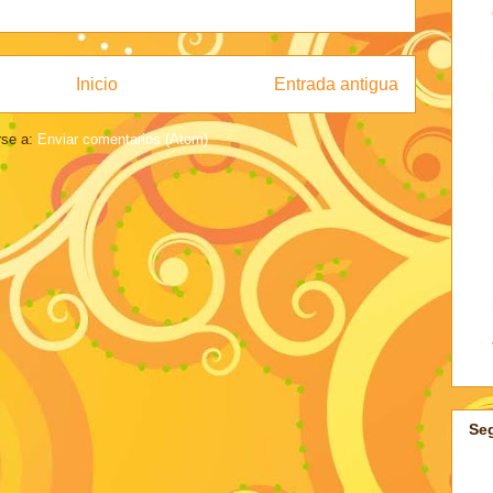
Inicio
Entrada antigua
rse a:
Enviar comentarios (Atom)
Se