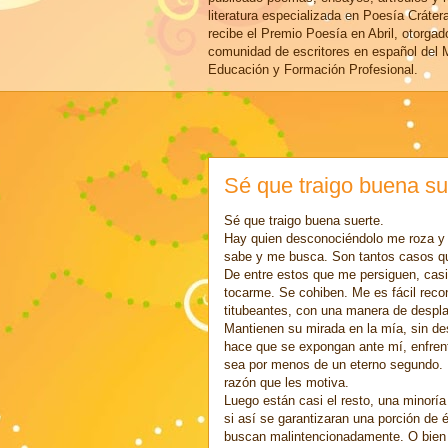
literatura especializada en Poesía Cráter
recibe el Premio Poesía en Abril, otorgad
comunidad de escritores en español del M
Educación y Formación Profesional.
Sé que traigo buena su
Sé que traigo buena suerte.
Hay quien desconociéndolo me roza y al
sabe y me busca. Son tantos casos qu
De entre estos que me persiguen, casi
tocarme. Se cohiben. Me es fácil recon
titubeantes, con una manera de despla
Mantienen su mirada en la mía, sin de
hace que se expongan ante mí, enfre
sea por menos de un eterno segundo. 
razón que les motiva.
Luego están casi el resto, una minorí
si así se garantizaran una porción de 
buscan malintencionadamente. O bien m