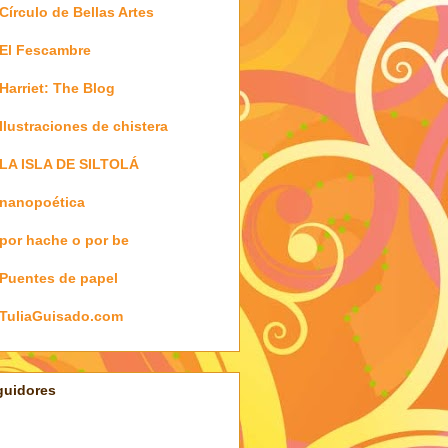
Círculo de Bellas Artes
El Fescambre
Harriet: The Blog
Ilustraciones de chistera
LA ISLA DE SILTOLÁ
nanopoética
por hache o por be
Puentes de papel
TuliaGuisado.com
guidores