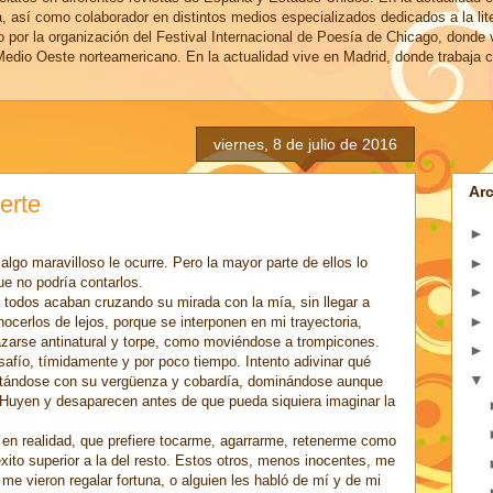
a, así como colaborador en distintos medios especializados dedicados a la lit
o por la organización del Festival Internacional de Poesía de Chicago, donde 
edio Oeste norteamericano. En la actualidad vive en Madrid, donde trabaja c
viernes, 8 de julio de 2016
Arc
erte
►
►
go maravilloso le ocurre. Pero la mayor parte de ellos lo
e no podría contarlos.
►
 todos acaban cruzando su mirada con la mía, sin llegar a
►
ocerlos de lejos, porque se interponen en mi trayectoria,
zarse antinatural y torpe, como moviéndose a trompicones.
►
safío, tímidamente y por poco tiempo. Intento adivinar qué
▼
ntándose con su vergüenza y cobardía, dominándose aunque
Huyen y desaparecen antes de que pueda siquiera imaginar la
a en realidad, que prefiere tocarme, agarrarme, retenerme como
éxito superior a la del resto. Estos otros, menos inocentes, me
e vieron regalar fortuna, o alguien les habló de mí y de mi