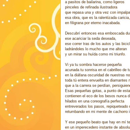
a pasitos de bailarina, como ligeros
pinceles de refinada ilustradora
que repasa una y otra vez con impalpab
esa obra, que es la ralentizada caricia,
en filigrana por eterno inacabada.
Descubrí entonces esa emboscada du
ese acariciar la seda deseada,
ese correr tras de los autos y las bicic
ladrándoles lo mucho que me alteran
y un mirar su huída como mi triunfo.
Vi ya tu sombra hacerse pequeña
acunada tu sonrisa en el cabrilleo de 
en la diáfana oscuridad de nuestras n
toda tú entera envuelta en diamantes 
que a la carrera se perdían, persiguien
Esas pequeñas gotas, a punto de estal
contienen el eco de los besos nunca 
hilados en una coreografía perfecta
entreverados los pasos, repiqueteado 
retumbando en mi mente de cachorro 
Y ese pequeño beato que hay en mí te
en un imperecedero instante de absolut