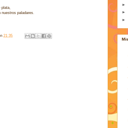
►
 plata,
►
n nuestros paladares.
►
en
21:35
Mi