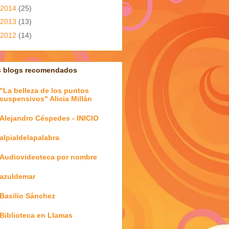
2014
(25)
2013
(13)
2012
(14)
s blogs recomendados
"La belleza de los puntos
suspensivos" Alicia Millán
Alejandro Céspedes - INICIO
alpialdelapalabra
Audiovideoteca por nombre
azuldemar
Basilio Sánchez
Biblioteca en Llamas