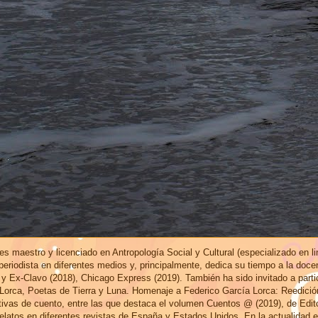
s maestro y licenciado en Antropología Social y Cultural (especializado en l
eriodista en diferentes medios y, principalmente, dedica su tiempo a la doce
 y Ex-Clavo (2018), Chicago Express (2019). También ha sido invitado a part
 Lorca, Poetas de Tierra y Luna. Homenaje a Federico García Lorca: Reedici
ctivas de cuento, entre las que destaca el volumen Cuentos @ (2019), de Edi
elatos en diferentes revistas de España y Estados Unidos. En la actualidad 