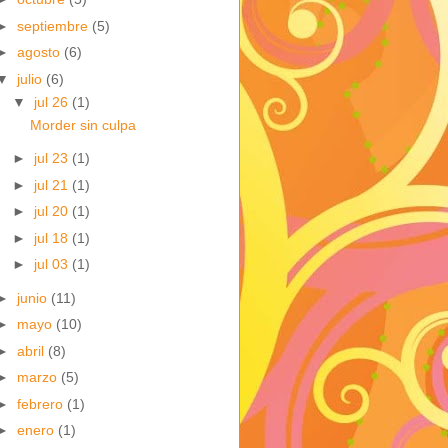
►
septiembre
(5)
►
agosto
(6)
▼
julio
(6)
▼
jul 26
(1)
Morder sin culpa
►
jul 23
(1)
►
jul 21
(1)
►
jul 20
(1)
►
jul 18
(1)
►
jul 03
(1)
►
junio
(11)
►
mayo
(10)
►
abril
(8)
►
marzo
(5)
►
febrero
(1)
►
enero
(1)