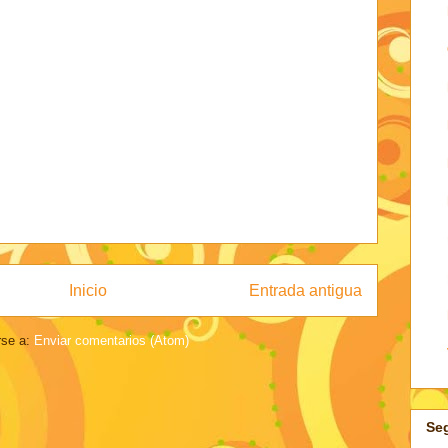
Inicio
Entrada antigua
rse a:
Enviar comentarios (Atom)
Se