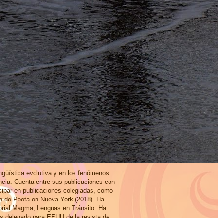
ingüística evolutiva y en los fenómenos
ncia. Cuenta entre sus publicaciones con
icipar en publicaciones colegiadas, como
ón de Poeta en Nueva York (2018). Ha
torial Magma, Lenguas en Tránsito. Ha
es delegado para EEUU de la revista de