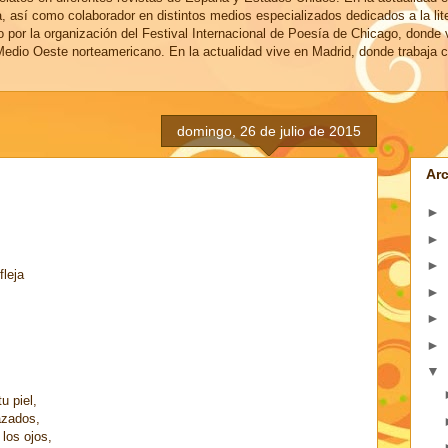
a, así como colaborador en distintos medios especializados dedicados a la lit
o por la organización del Festival Internacional de Poesía de Chicago, donde 
edio Oeste norteamericano. En la actualidad vive en Madrid, donde trabaja c
domingo, 26 de julio de 2015
Arc
►
►
►
fleja
►
►
►
▼
u piel,
azados,
los ojos,