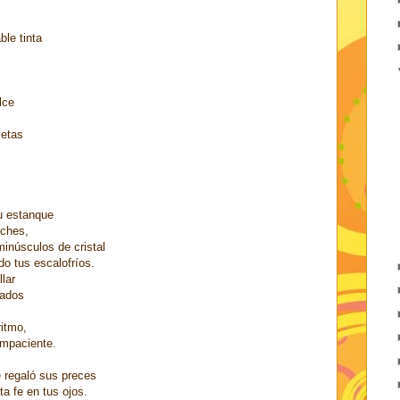
le tinta
lce
letas
tu estanque
oches,
minúsculos de cristal
do tus escalofríos.
lar
dados
ritmo,
impaciente.
 regaló sus preces
a fe en tus ojos.