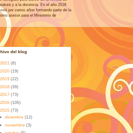
eratura y a la docencia. En el año 2018
vivió por varios años formando parte de la
omo asesor para el Ministerio de
hivo del blog
2021
(8)
2020
(19)
2019
(22)
2018
(39)
2017
(73)
2016
(105)
2015
(73)
►
diciembre
(12)
►
noviembre
(3)
►
octubre
(5)