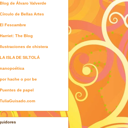
Blog de Álvaro Valverde
Círculo de Bellas Artes
El Fescambre
Harriet: The Blog
Ilustraciones de chistera
LA ISLA DE SILTOLÁ
nanopoética
por hache o por be
Puentes de papel
TuliaGuisado.com
guidores