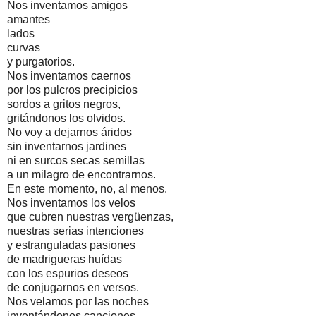
Nos inventamos amigos
amantes
lados
curvas
y purgatorios.
Nos inventamos caernos
por los pulcros precipicios
sordos a gritos negros,
gritándonos los olvidos.
No voy a dejarnos áridos
sin inventarnos jardines
ni en surcos secas semillas
a un milagro de encontrarnos.
En este momento, no, al menos.
Nos inventamos los velos
que cubren nuestras vergüenzas,
nuestras serias intenciones
y estranguladas pasiones
de madrigueras huídas
con los espurios deseos
de conjugarnos en versos.
Nos velamos por las noches
inventándonos canciones